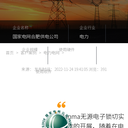
企业名称
企业行业
国家电网合肥供电公司
电力
企业规模
使用硬件
首页
>
客户案例
>
电力电网
>
100+
无源电子挂锁
来源： 发布时间：2022-11-24 19:41:05 浏览：
391
使用软件
电力智能锁控系统
Vanma无源电子锁切
工作的开展，随着在电