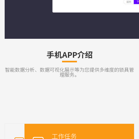
为每把钥匙设置开锁权限和
开关锁记录一目了然
时限，设置领出及归还期限
，同时绑定使用人员。
手机APP介绍
智能数据分析、数据可视化展示等为您提供多维度的锁具管
理服务。
登录页
工作任务