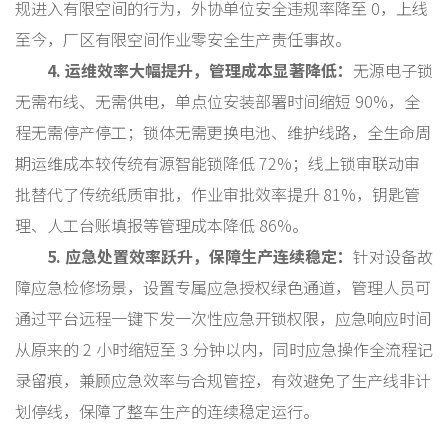
规进入有限空间的行为，外协单位安全违规率降至 0，上线
至今，厂区有限空间作业零安全生产责任事故。
4. 运维效率大幅提升，管理成本显著降低：
无源电子锁
无需布线、无需供电，单点位安装部署时间缩短 90%，全
程无需停产停工；锁体无需更换电池、维护线路，全生命周
期运维成本较传统有源智能锁降低 72%；线上锁审联动审
批替代了传统纸质审批，作业审批效率提升 81%，钥匙管
理、人工台账填报等管理成本降低 86%。
5. 应急处置效率跃升，保障生产连续稳定：
针对设备故
障应急检修场景，设置专属应急授权绿色通道，管理人员可
通过平台远程一键下发一次性应急开锁权限，应急响应时间
从原来的 2 小时缩短至 3 分钟以内，同时应急操作全流程记
录留痕，兼顾应急效率与合规管控，有效避免了生产线非计
划停线，保障了整车生产的连续稳定运行。