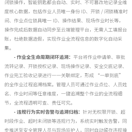
闭锁操作，智能钥匙都会自动、实时、不可篡改地记录全维
度核心数据，包括作业人员唯一身份 ID、开锁 / 闭锁精准时
间、作业点位锁具唯一 ID、操作结果、现场作业时长等，
操作完成后数据自动同步至云端管理平台，无需人工填报台
账，杜绝数据造假，实现作业全流程信息的数字化自动采
集。
- 作业全生命周期闭环追溯：
平台将作业申请单、审批
流转记录、开锁授权记录、现场操作记录、安全交底记录、
作业完工验收记录进行一一关联绑定，形成 “一单到底”
的全作业过程追溯档案。管理人员可通过作业点位、人员姓
名、作业时间等任意维度，一键追溯整个作业的全流程细
节，全流程透明可查、责任可究。
- 违规行为实时告警与追溯归档：
针对无权限开锁、超
时段作业、超时未闭锁等违规行为，系统实时触发告警，同
步推送至安全管理人员与现场监护人，同时自动留存违规操