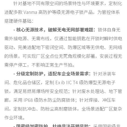
针对基地不同有限空间的场景特性与环境要求，定制化
适配多款 Vanma 高防护等级无源电子锁产品，为管控体系
搭建硬件基础：
- 核心无源技术，破解无电无网部署难题：
锁体自身无
需外接电源、无需布线，仅通过智能钥匙在开锁时瞬时供电
驱动，完美适配地下密闭空间、防爆区域等无供电、无网络
的场景，可实现厂区全点位无死角规模化部署，安装过程无
需停产停工，不影响正常生产节拍。
- 分级定制防护，适配车企全场景需求：
针对涂装车
间、危化品仓储区，定制 Ex ib IIC T4 级防爆型无源电子
锁，满足易燃易爆场所安全规范；针对废水处理站、地下管
廊，采用 IP68 级防水防尘防腐锁体；针对焊接、冲压车
间，定制抗冲击、防粉尘高耐磨锁体，全场景适配厂区复杂
作业环境。
- 国密级加密防护，杜绝非法开锁风险：
采用国密级非