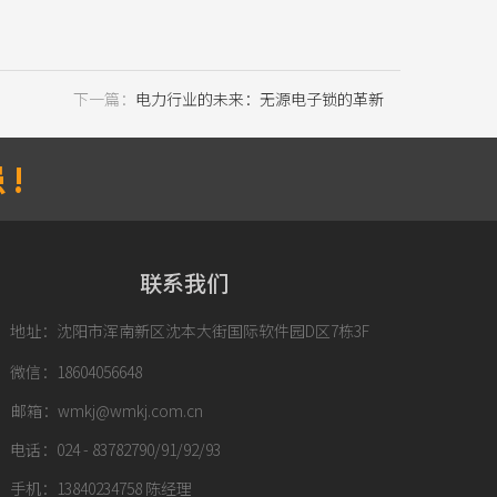
下一篇：
电力行业的未来：无源电子锁的革新
!
联系我们
地址：沈阳市浑南新区沈本大街国际软件园D区7栋3F
微信：18604056648
邮箱：wmkj@wmkj.com.cn
电话：024 - 83782790/91/92/93
手机：13840234758 陈经理