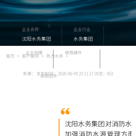
企业名称
企业行业
沈阳水务集团
水务集团
企业规模
使用硬件
首页
>
客户案例
>
热力水务
>
100
无源机柜锁
来源： 发布时间：2020-06-09 23:11:17 浏览：
653
使用软件
智能无源锁系统
沈阳水务集团对消防水
加强消防水源管理方面