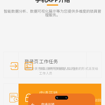
智能数据分析、数据可视化展示等为您提供多维度的锁具管
理服务。
登录页
工作任务
两种登录方式，账号密码和人脸识别
锁具日常开关管理，以任务的形式派发给
工作人员
工作台
申请开锁
对钥匙和锁具的基础管理，挂失、黑名单
通过APP远程申请开锁，上一级审批或驳回
及归还功能