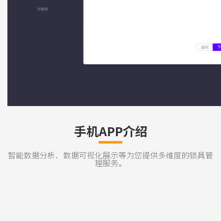
钥匙管理
开关记录
为每把钥匙设置开锁权限和
开关锁记录一目了然
时限，设置领出及归还期限
，同时绑定使用人员。
手机APP介绍
智能数据分析、数据可视化展示等为您提供多维度的锁具管
理服务。