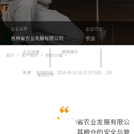
企业名称
企业行业
吉林省农业发展有限公司
农业
企业规模
使用硬件
首页
>
客户案例
>
物流仓储
>
100+
无源电子挂锁
来源： 发布时间：2024-08-10 16:23:29 浏览：
229
使用软件
智能锁控管理系统
吉林省农业发展有限公
构，其粮仓的安全与管