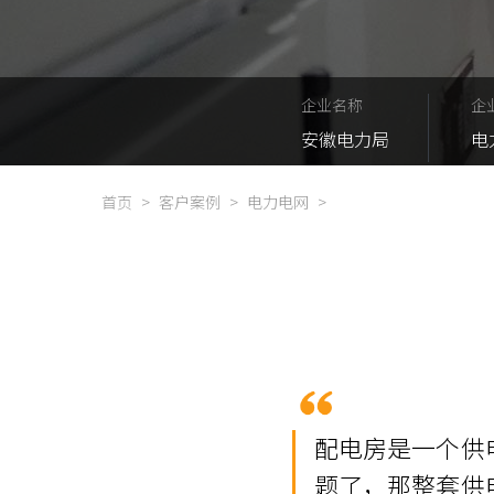
企业名称
企
安徽电力局
电
首页
>
客户案例
>
电力电网
>
配电房是一个供
题了，那整套供