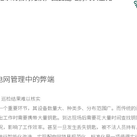
电网管理中的弊端
，巡检结果难以核实
一个重要环节，其设备数量大、种类多、分布范围广。而传统的
出工作时需要携带大量钥匙。到达现场后需要花大量时间查找钥
况，影响了工作效率。甚至一旦发生丢失钥匙，被不法人员持有
进行智能化改造，实现配电网锁具规范化、标准化是一项值得实