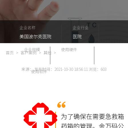
企业名称
企业行业
美国波尔克医院
医院
企业规模
使用硬件
首页
>
客户案例
>
其他
>
100
无源电子锁
来源： 发布时间：2021-10-30 18:56:11 浏览：
603
使用软件
智能无源锁控管理系统
为了确保在需要急救箱
药箱的管理。金万码公