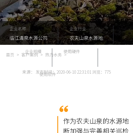
企业名称
企业行业
临江清泉水源公司
农夫山泉水源地
企业规模
使用硬件
首页
>
客户案例
>
热力水务
>
50
无源机柜锁
来源： 发布时间：2020-06-10 22:31:01 浏览：
775
使用软件
智能无源锁系统
作为农夫山泉的水源地
断加强与完善相关巡检