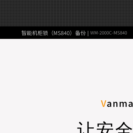
智能机柜锁（MS840）备份
|
WM-2000C-MS840
V
anm
让安