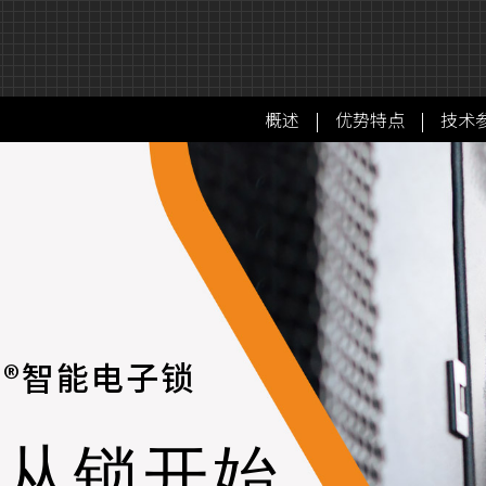
概述
|
优势特点
|
技术
a®智能电子锁
全从锁开始